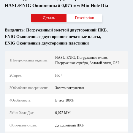
HASL/ENIG Оконченный 0,075 мм Min Hole Dia
Деталь
Description
Выделить:
Погруженный золотой двусторонний ПКБ
,
ENIG Оконченные двусторонние печатные платы
,
ENIG Оконченные двусторонние пластинки
HASL, ENIG, Погруженное олово,
1Поверхностная отделка:
Погруженное серебро, Золотой палец, OSP
2Сырье:
FR-4
3Обработка поверхности:
Золото погружения
4Особенность:
E-тест 100%
5Мин Холе Диа:
0,075 MM
6Ключевое слово:
Двухслойный ПКБ