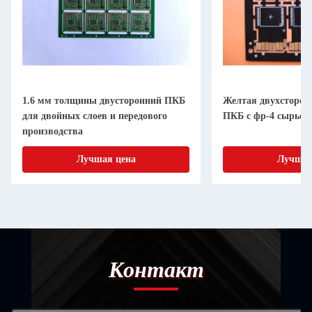
КБ
Желтая двухсторонняя пластинка
1-6 унций мед
ПКБ с фр-4 сырьем на заказ
Двухсторонний
PCB высокая п
Лучшая цена
Лу
Контакт