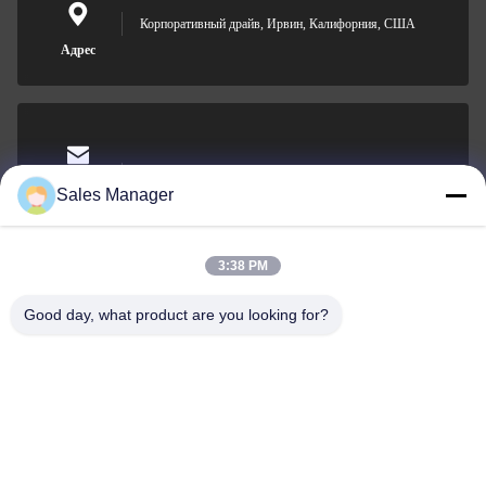
Корпоративный драйв, Ирвин, Калифорния, США
Адрес
sales@ltcircuit.com
Электронная
Sales Manager
почта
3:38 PM
Good day, what product are you looking for?
001-512-7443871
Телефон