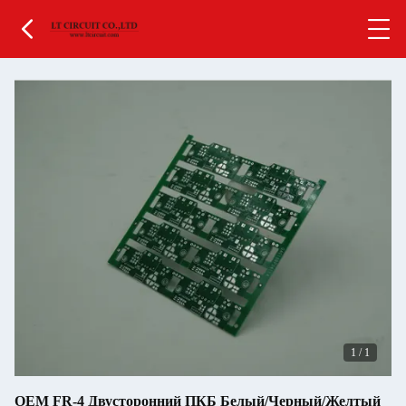
1
/
1
OEM FR-4 Двусторонний ПКБ Белый/Черный/Желтый