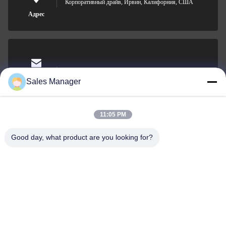
Корпоративный драйв, Ирвин, Калифорния, США
Адрес
sales@ltcircuit.com
Электронная
Sales Manager
почта
11:05 PM
Good day, what product are you looking for?
001-512-7443871
Телефон
LT CIRCUIT CO.,LTD.