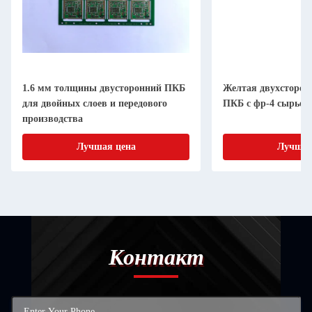
1.6 мм толщины двусторонний ПКБ
Желтая двухсторон
для двойных слоев и передового
ПКБ с фр-4 сырьем 
производства
Лучшая цена
Лучшая
Контакт