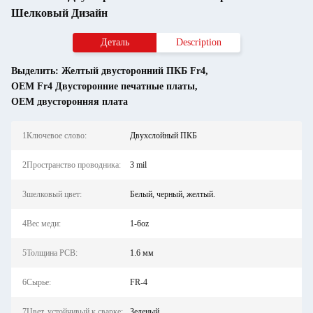
Шелковый Дизайн
Деталь
Description
Выделить:
Желтый двусторонний ПКБ Fr4
,
OEM Fr4 Двусторонние печатные платы
,
OEM двусторонняя плата
1Ключевое слово:
Двухслойный ПКБ
2Пространство проводника:
3 mil
3шелковый цвет:
Белый, черный, желтый.
4Вес меди:
1-6oz
5Толщина PCB:
1.6 мм
6Сырье:
FR-4
7Цвет, устойчивый к сварке:
Зеленый