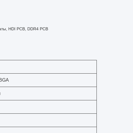
латы, HDI PCB, DDR4 PCB
 BGA
н