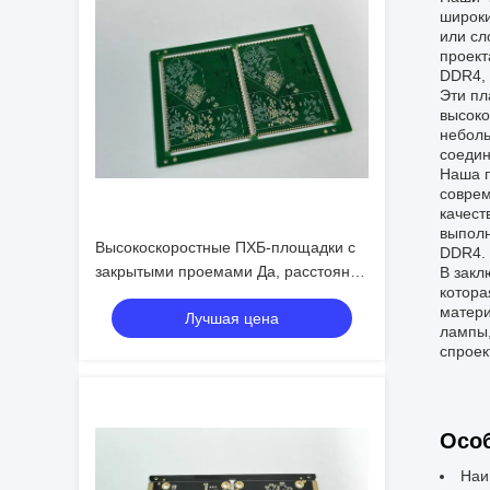
широки
или сл
проект
DDR4, 
Эти пл
высоко
неболь
соедин
Наша п
соврем
качест
выполн
Высокоскоростные ПХБ-площадки с
DDR4.
закрытыми проемами Да, расстояние
В закл
котора
P1.5 и быстрое производство для
матери
Лучшая цена
вашей производственной линии
лампы,
спроек
Особ
Наи