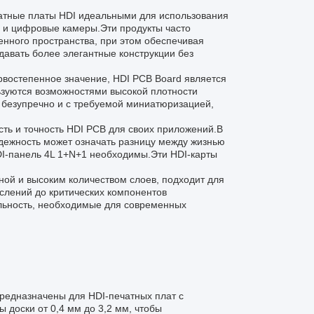
чатные платы HDI идеальными для использования
ы и цифровые камеры.Эти продукты часто
енного пространства, при этом обеспечивая
авать более элегантные конструкции без
ервостепенное значение, HDI PCB Board является
зуются возможностями высокой плотности
т безупречно и с требуемой миниатюризацией,
сть и точность HDI PCB для своих приложений.В
адежность может означать разницу между жизнью
DI-панель 4L 1+N+1 необходимы.Эти HDI-карты
ной и высоким количеством слоев, подходит для
слений до критических компонентов
ельность, необходимые для современных
предназначены для HDI-печатных плат с
доски от 0,4 мм до 3,2 мм, чтобы