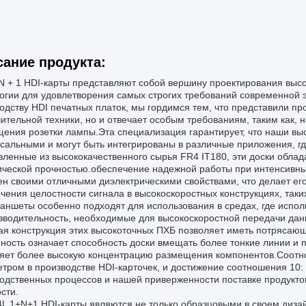
ание продукта:
 N + 1 HDI-карты представляют собой вершину проектирования выс
огии для удовлетворения самых строгих требований современной э
одству HDI печатных платок, мы гордимся тем, что представили пр
ительной техники, но и отвечает особым требованиям, таким как,
ения розетки лампы.Эта специализация гарантирует, что наши вы
сальными и могут быть интегрированы в различные приложения, г
вленные из высококачественного сырья FR4 IT180, эти доски обла
ческой прочностью.обеспечение надежной работы при интенсивны
ен своими отличными диэлектрическими свойствами, что делает ег
чения целостности сигнала в высокоскоростных конструкциях, таки
аншеты особенно подходят для использования в средах, где испол
зводительность, необходимые для высокоскоростной передачи дан
я конструкция этих высокоточных ПХБ позволяет иметь потрясаю
ность означает способность доски вмещать более тонкие линии и 
яет более высокую концентрацию размещения компонентов.Соотно
тром в производстве HDI-карточек, и достижение соотношения 10:
одственных процессов и нашей приверженности поставке продуктов,
сти.
L 1+N+1 HDI-карты являются не только образцовыми в своем дизай