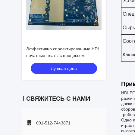
Усло
Спец
Сырь
Соот
Эффективно спроектированные HDI
Ключ
печатные платы с процессом
погружения золота и расстоянием
Лучшая цена
P1.5
При
HDI PC
СВЯЖИТЕСЬ С НАМИ
различ
доски 
сборов
требов
Одно и
+001-512-7443871
играет
высоко