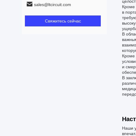
целост
sales@ltcircuit.com
Кроме 
в порт
требую
Свяжитесь сейчас
высоку
ущерба
В обла
важным
взаимо
котору
Кроме 
услови
и смер
обеспе
В закл
различ
медици
передо
Наст
Наши у
впечат