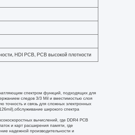
ности, HDI PCB, PCB высокой плотности
печатляющим спектром функций, подходящих для
ржанием следов 3/3 Mil и вместимостью слоя
ую точность и связь для сложных электронных
-126mil),обслуживание широкого спектра
ысокоскоростных вычислений, где DDR4 PCB
аток и карт расширения памяти, где
ние надежной производительности и