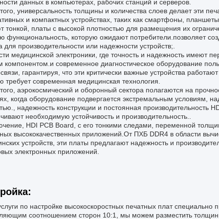
ности данных в компьютерах, рабочих станций и серверов.
того, универсальность толщины и количества слоев делает эти пе
ативных и компактных устройствах, таких как смартфоны, планшет
т тонкой, платы с высокой плотностью для размещения их огранич
ю функциональность, которую ожидают потребители.позволяет созд
 для производительности или надежности устройств;.
сти медицинской электроники, где точность и надежность имеют п
 компонентом.и современное диагностическое оборудование поль
связи, гарантируя, что эти критически важные устройства работаю
ю требует современная медицинская технология.
того, аэрокосмический и оборонный сектора полагаются на прочно
ях, когда оборудование подвергается экстремальным условиям, н
тью., надежность конструкции и постоянная производительность H
чивают необходимую устойчивость и производительность..
ючение, HDI PCB Board, с его тонкими следами, переменной толщи
ных высококачественных приложений.От ПХБ DDR4 в области вычи
нских устройств, эти платы предлагают надежность и производит
вых электронных приложений.
ройка:
слуги по настройке высокоскоростных печатных плат специально 
ляющим соотношением сторон 10:1, мы можем разместить толщины 