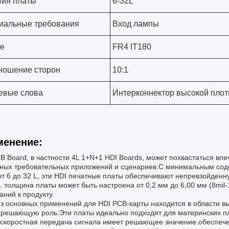
вия платы
6-32L
иальные требования
Вход лампы
е
FR4 IT180
ношение сторон
10:1
евые слова
Интерконнектор высокой плот
менение:
B Board, в частности 4L 1+N+1 HDI Boards, может похвастаться в
ных требовательных приложений и сценариев.С минимальным соде
от 6 до 32 L, эти HDI печатные платы обеспечивают непревзойденн
. толщина платы может быть настроена от 0,2 мм до 6,00 мм (8mil
аний к продукту.
з основных применений для HDI PCB-карты находится в области в
 решающую роль.Эти платы идеально подходят для материнских пл
скоростная передача сигнала имеет решающее значение.обеспече