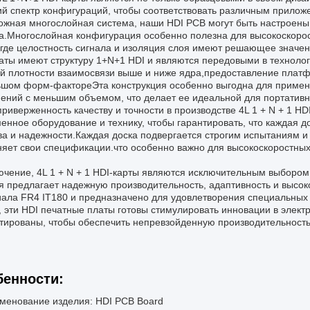
й спектр конфигураций, чтобы соответствовать различным приложе
ожная многослойная система, наши HDI PCB могут быть настроены
а.Многослойная конфигурация особенно полезна для высокоскорос
где целостность сигнала и изоляция слоя имеют решающее значен
аты имеют структуру 1+N+1 HDI и являются передовыми в технологи
й плотности взаимосвязи выше и ниже ядра,предоставление платф
шом форм-фактореЭта конструкция особенно выгодна для примен
ений с меньшим объемом, что делает ее идеальной для портативн
риверженность качеству и точности в производстве 4L 1 + N + 1 
енное оборудование и технику, чтобы гарантировать, что каждая 
ва и надежности.Каждая доска подвергается строгим испытаниям и 
яет свои спецификации.что особенно важно для высокоскоростных
ючение, 4L 1 + N + 1 HDI-карты являются исключительным выбором 
я предлагает надежную производительность, адаптивность и высоко
ала FR4 IT180 и предназначено для удовлетворения специальных т
 эти HDI печатные платы готовы стимулировать инновации в эле
тированы, чтобы обеспечить непревзойденную производительность 
енности:
менование изделия: HDI PCB Board