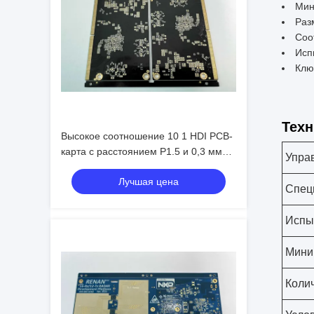
Мин
Раз
Соо
Исп
Клю
Техн
Высокое соотношение 10 1 HDI PCB-
карта с расстоянием P1.5 и 0,3 мм
Упра
Min. Bga Pitch
Лучшая цена
Спец
Испы
Мини
Коли