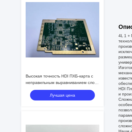
Опис
4L 1 +
технол
произв
исключ
размещ
универ
Изгото
механи
Высокая точность HDI ПХБ-карта с
извест
неправильным выравниванием слоев
обеспе
HDI Пл
/- 0,06 4L Min. Bga Pitch 0,3mm
и прои
Лучшая цена
Сложна
особен
позвол
параме
произв
сложно
Наши 4