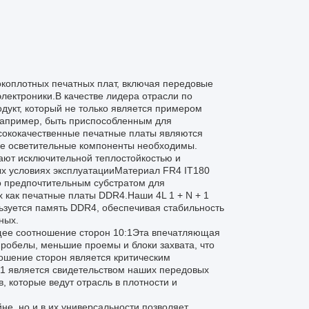
окоплотных печатных плат, включая передовые
лектроники.В качестве лидера отрасли по
одукт, который не только является примером
 например, быть приспособленным для
сококачественные печатные платы являются
де осветительные компоненты необходимы.
дают исключительной теплостойкостью и
х условиях эксплуатацииМатериал FR4 IT180
о предпочтительным субстратом для
х как печатные платы DDR4.Наши 4L 1 + N + 1
ьзуется память DDR4, обеспечивая стабильность
ных.
щее соотношение сторон 10:1Эта впечатляющая
пробелы, меньшие проемы и блоки захвата, что
шение сторон является критическим
 1 является свидетельством наших передовых
 которые ведут отрасль в плотности и
не, но и в их универсальности.позволяет