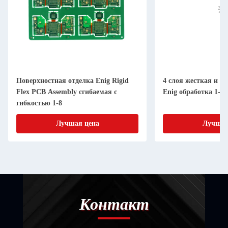
Поверхностная отделка Enig Rigid
4 слоя жесткая и г
Flex PCB Assembly сгибаемая с
Enig обработка 1-2
гибкостью 1-8
Лучшая цена
Лучшая
Контакт