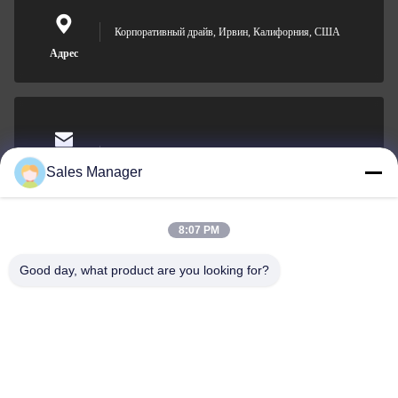
Корпоративный драйв, Ирвин, Калифорния, США
Адрес
sales@ltcircuit.com
Электронная
Sales Manager
почта
8:07 PM
Good day, what product are you looking for?
001-512-7443871
Телефон