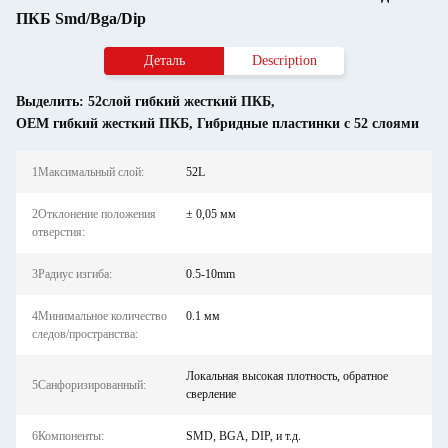
ПКБ Smd/Bga/Dip
Деталь
Description
Выделить:
52слой гибкий жесткий ПКБ
,
OEM гибкий жесткий ПКБ
,
Гибридные пластинки с 52 слоями
1Максимальный слой:
52L
2Отклонение положения
± 0,05 мм
отверстия:
3Радиус изгиба:
0.5-10mm
4Минимальное количество
0.1 мм
следов/пространства:
Локальная высокая плотность, обратное
5Санфоризированный:
сверление
6Компоненты:
SMD, BGA, DIP, и т.д.