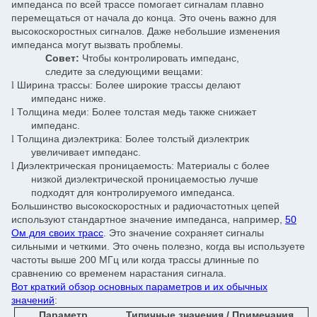
импеданса по всей трассе помогает сигналам плавно
перемещаться от начала до конца. Это очень важно для
высокоскоростных сигналов. Даже небольшие изменения
импеданса могут вызвать проблемы.
Совет:
Чтобы контролировать импеданс,
следите за следующими вещами:
Ширина трассы: Более широкие трассы делают
l
импеданс ниже.
Толщина меди: Более толстая медь также снижает
l
импеданс.
Толщина диэлектрика: Более толстый диэлектрик
l
увеличивает импеданс.
Диэлектрическая проницаемость: Материалы с более
l
низкой диэлектрической проницаемостью лучше
подходят для контролируемого импеданса.
Большинство высокоскоростных и радиочастотных цепей
используют стандартное значение импеданса, например,
50
Ом для своих трасс
. Это значение сохраняет сигналы
сильными и четкими. Это очень полезно, когда вы используете
частоты выше 200 МГц или когда трассы длинные по
сравнению со временем нарастания сигнала.
Вот краткий обзор основных параметров и их обычных
значений
:
Параметр
Типичные значения / Примечания