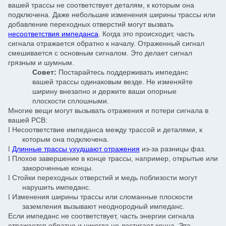
вашей трассы не соответствует деталям, к которым она
подключена. Даже небольшие изменения ширины трассы или
добавление переходных отверстий могут вызвать
несоответствия импеданса
. Когда это происходит, часть
сигнала отражается обратно к началу. Отраженный сигнал
смешивается с основным сигналом. Это делает сигнал
грязным и шумным.
Совет:
Постарайтесь поддерживать импеданс
вашей трассы одинаковым везде. Не изменяйте
ширину внезапно и держите ваши опорные
плоскости сплошными.
Многие вещи могут вызывать отражения и потери сигнала в
вашей PCB:
Несоответствие импеданса между трассой и деталями, к
l
которым она подключена.
Длинные трассы ухудшают отражения
из-за разницы фаз.
l
Плохое завершение в конце трассы, например, открытые или
l
закороченные концы.
Стойки переходных отверстий и медь поблизости могут
l
нарушить импеданс.
Изменения ширины трассы или сломанные плоскости
l
заземления вызывают неоднородный импеданс.
Если импеданс не соответствует, часть энергии сигнала
отражается обратно и никогда не достигает конца. Эта