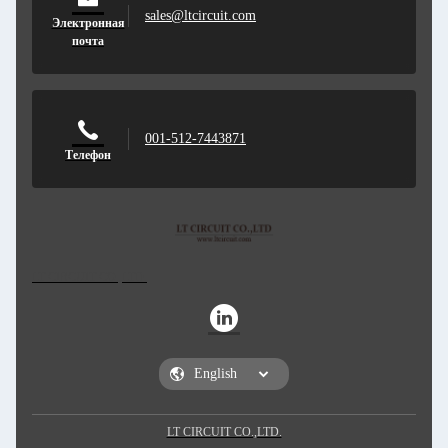
sales@ltcircuit.com
Электронная
почта
001-512-7443871
Телефон
LT CIRCUIT CO.,LTD.
LT CIRCUIT CO.,LTD.