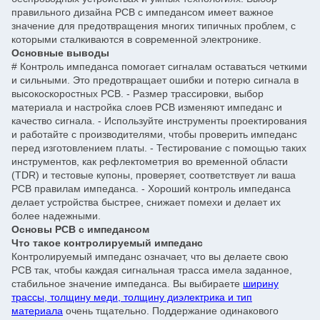
правильного дизайна PCB с импедансом имеет важное
значение для предотвращения многих типичных проблем, с
которыми сталкиваются в современной электронике.
Основные выводы
#
Контроль импеданса помогает сигналам оставаться четкими
и сильными. Это предотвращает ошибки и потерю сигнала в
высокоскоростных PCB. - Размер трассировки, выбор
материала и настройка слоев PCB изменяют импеданс и
качество сигнала. - Используйте инструменты проектирования
и работайте с производителями, чтобы проверить импеданс
перед изготовлением платы. - Тестирование с помощью таких
инструментов, как рефлектометрия во временной области
(TDR) и тестовые купоны, проверяет, соответствует ли ваша
PCB правилам импеданса. - Хороший контроль импеданса
делает устройства быстрее, снижает помехи и делает их
более надежными.
Основы PCB с импедансом
Что такое контролируемый импеданс
Контролируемый импеданс означает, что вы делаете свою
PCB так, чтобы каждая сигнальная трасса имела заданное,
стабильное значение импеданса. Вы выбираете
ширину
трассы, толщину меди, толщину диэлектрика и тип
материала
очень тщательно. Поддержание одинакового