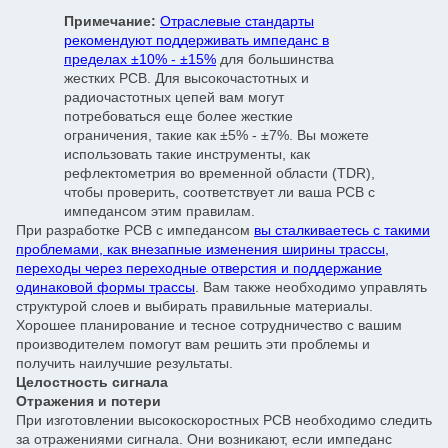
Примечание:
Отраслевые стандарты
рекомендуют поддерживать импеданс в
пределах ±10% - ±15%
для большинства
жестких PCB. Для высокочастотных и
радиочастотных цепей вам могут
потребоваться еще более жесткие
ограничения, такие как ±5% - ±7%. Вы можете
использовать такие инструменты, как
рефлектометрия во временной области (TDR),
чтобы проверить, соответствует ли ваша PCB с
импедансом этим правилам.
При разработке PCB с импедансом
вы сталкиваетесь с такими
проблемами, как внезапные изменения ширины трассы,
переходы через переходные отверстия и поддержание
одинаковой формы трассы
. Вам также необходимо управлять
структурой слоев и выбирать правильные материалы.
Хорошее планирование и тесное сотрудничество с вашим
производителем помогут вам решить эти проблемы и
получить наилучшие результаты.
Целостность сигнала
Отражения и потери
При изготовлении высокоскоростных PCB необходимо следить
за отражениями сигнала. Они возникают, если импеданс