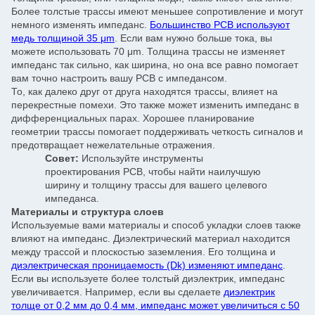
Более толстые трассы имеют меньшее сопротивление и могут
немного изменять импеданс.
Большинство PCB используют
медь толщиной 35 μm
. Если вам нужно больше тока, вы
можете использовать 70 μm. Толщина трассы не изменяет
импеданс так сильно, как ширина, но она все равно помогает
вам точно настроить вашу PCB с импедансом.
То, как далеко друг от друга находятся трассы, влияет на
перекрестные помехи. Это также может изменить импеданс в
дифференциальных парах. Хорошее планирование
геометрии трассы помогает поддерживать четкость сигналов и
предотвращает нежелательные отражения.
Совет:
Используйте инструменты
проектирования PCB, чтобы найти наилучшую
ширину и толщину трассы для вашего целевого
импеданса.
Материалы и структура слоев
Используемые вами материалы и способ укладки слоев также
влияют на импеданс. Диэлектрический материал находится
между трассой и плоскостью заземления. Его толщина и
диэлектрическая проницаемость (Dk) изменяют импеданс
.
Если вы используете более толстый диэлектрик, импеданс
увеличивается. Например, если вы сделаете
диэлектрик
толще от 0,2 мм до 0,4 мм, импеданс может увеличиться с 50