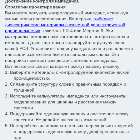
Достижение контроля импеданса
Стратегии проектирования
Вы можете получить контролируемый импеданс, используя
умные этапы проектирования. Во-первых,
выберите
диэлектрические материалы с известной диэлектрической
проницаемостью
, такие как FR-4 или Megtron 6. Эти
материалы помогают вам контролировать потери сигнала и
импеданс. Далее тщательно спланируйте структуру слоев
вашей PCB. Установите толщину каждого слоя и расположите
плоскости заземления близко к сигнальным слоям. Эта
настройка помогает вам достичь целевого импеданса.
Вот несколько шагов, которые помогут вашему дизайну:
1.
Выберите материалы с контролируемой диэлектрической
проницаемостью.
2.
Спланируйте структуру слоев с правильным порядком и
толщиной.
3.
Используйте калькуляторы импеданса или инструменты
моделирования для ширины и расстояния между
трассами.
4.
Поддерживайте одинаковую ширину и расстояние между
трассами. Не делайте внезапных изменений.
5.
Постарайтесь использовать меньше переходных отверстий
и поддерживать одинаковую длину дифференциальных
пар.