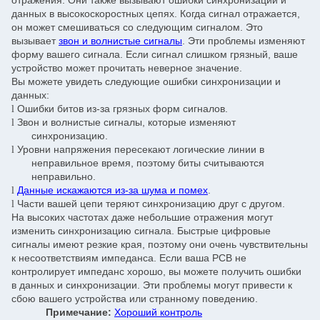
отражения. Они также вызывают ошибки синхронизации и
данных в высокоскоростных цепях. Когда сигнал отражается,
он может смешиваться со следующим сигналом. Это
вызывает
звон и волнистые сигналы
. Эти проблемы изменяют
форму вашего сигнала. Если сигнал слишком грязный, ваше
устройство может прочитать неверное значение.
Вы можете увидеть следующие ошибки синхронизации и
данных:
Ошибки битов из-за грязных форм сигналов.
l
Звон и волнистые сигналы, которые изменяют
l
синхронизацию.
Уровни напряжения пересекают логические линии в
l
неправильное время, поэтому биты считываются
неправильно.
Данные искажаются из-за шума и помех
.
l
Части вашей цепи теряют синхронизацию друг с другом.
l
На высоких частотах даже небольшие отражения могут
изменить синхронизацию сигнала. Быстрые цифровые
сигналы имеют резкие края, поэтому они очень чувствительны
к несоответствиям импеданса. Если ваша PCB не
контролирует импеданс хорошо, вы можете получить ошибки
в данных и синхронизации. Эти проблемы могут привести к
сбою вашего устройства или странному поведению.
Примечание:
Хороший контроль