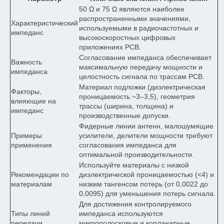
50 Ω и 75 Ω являются наиболее
распространенными значениями,
Характеристический
используемыми в радиочастотных и
импеданс
высокоскоростных цифровых
приложениях PCB.
Согласование импеданса обеспечивает
Важность
максимальную передачу мощности и
импеданса
целостность сигнала по трассам PCB.
Материал подложки (диэлектрическая
Факторы,
проницаемость ~3–3,5), геометрия
влияющие на
трассы (ширина, толщина) и
импеданс
производственные допуски.
Фидерные линии антенн, малошумящие
Примеры
усилители, делители мощности требуют
применения
согласования импеданса для
оптимальной производительности.
Используйте материалы с низкой
Рекомендации по
диэлектрической проницаемостью (<4) и
материалам
низким тангенсом потерь (от 0,0022 до
0,0095) для уменьшения потерь сигнала.
Для достижения контролируемого
Типы линий
импеданса используются
передачи
микрополосковые и копланарные