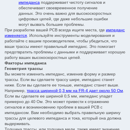
импеданса
поддерживает чистоту сигналов и
обеспечивает своевременное получение
данных. Это очень важно для высокоскоростных
цифровых цепей, где даже небольшие ошибки
могут вызвать большие проблемы.
При разработке вашей PCB всегда ищите места, где
импеданс
изменяется
. Используйте инструменты моделирования и
работайте с вашим производителем, чтобы убедиться, что
ваши трассы имеют правильный импеданс. Это помогает
предотвратить проблемы с данными и поддерживает хорошую
работу ваших высокоскоростных цепей.
Факторы импеданса
Геометрия трассы
Вы можете изменить импеданс, изменив форму и размер
трассы. Если вы сделаете трассу шире, импеданс станет
ниже. Если вы сделаете ее тоньше, импеданс станет выше.
Например,
трасса шириной 0,3 мм на FR-4 дает около 50 Ом
.
Если вы сделаете ее шириной 0,5 мм, импеданс упадет
примерно до 40 Ом. Это может привести к отражению
сигналов и возникновению проблем в вашей PCB с
импедансом. Вам необходимо выбрать правильную ширину
трассы для целевого импеданса и тока, который она должна
выдерживать.
Толщина трассы, или толщина меди, также имеет значение.