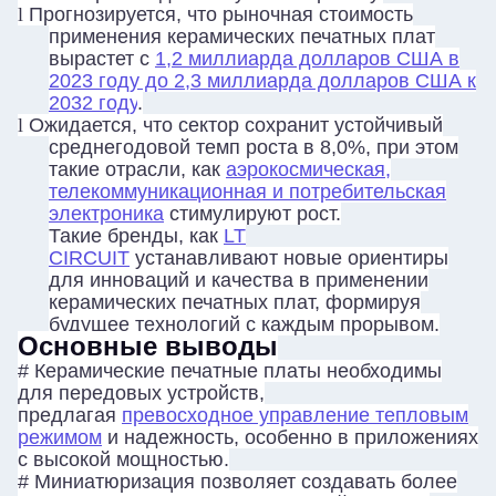
l
Прогнозируется, что рыночная стоимость
применения керамических печатных плат
вырастет с
1,2 миллиарда долларов США в
2023 году до 2,3 миллиарда долларов США к
2032 году
.
l
Ожидается, что сектор сохранит устойчивый
среднегодовой темп роста в 8,0%, при этом
такие отрасли, как
аэрокосмическая,
телекоммуникационная и потребительская
электроника
стимулируют рост.
Такие бренды, как
LT
CIRCUIT
устанавливают новые ориентиры
для инноваций и качества в применении
керамических печатных плат, формируя
будущее технологий с каждым прорывом.
Основные выводы
#
Керамические печатные платы необходимы
для передовых устройств,
предлагая
превосходное управление тепловым
режимом
и надежность, особенно в приложениях
с высокой мощностью.
#
Миниатюризация позволяет создавать более