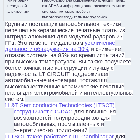
Интеграция
Необходимо для современных функций, таких
передовой
как ADAS и информационно-развлекательные
электроники
системы, которые требуют
высокопроизводительных подложек.
Крупный поставщик автомобильной техники
перешел на керамические печатные платы из
нитрида алюминия для модулей радаров 77
ГГц. Это изменение дало вам
увеличение
дальности обнаружения на 30%
и снижение
отказов системы на 85% во время испытаний
при высоких температурах. Вы также получаете
более компактные конструкции и лучшую
надежность. LT CIRCUIT поддерживает
автомобильные инновации, поставляя
высококачественные керамические печатные
платы для электромобилей и интеллектуальных
систем.
l
L&T Semiconductor Technologies (LTSCT)
сотрудничает с C-DAC
для повышения
возможностей полупроводников для
автомобильных, промышленных и
энергетических приложений.
l
LTSCT также работает с IIT Gandhinagar
для