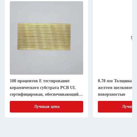
100 процентов E тестирование
0.78 мм Толщина R
керамического субстрата PCB UL
желтом шелковом цв
сертифицирован, обеспечивающий
поверхностью
высокую точность и контроль в
Лучшая цена
Лучшая
электронном производстве