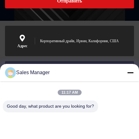
Отправить
Корпоративный драйв, Ирвин, Калифорния, США
Адрес
Sales Manager
sales@ltcircuit.com
Электронная
почта
11:17 AM
Good day, what product are you looking for?
001-512-7443871
Телефон