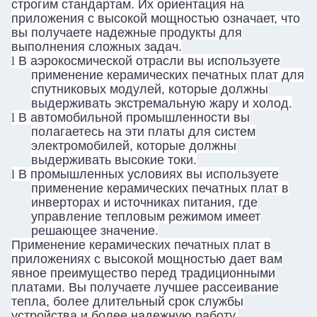
строгим стандартам. Их ориентация на
приложения с высокой мощностью означает, что
вы получаете надежные продукты для
выполнения сложных задач.
l
В аэрокосмической отрасли вы используете
применение керамических печатных плат для
спутниковых модулей, которые должны
выдерживать экстремальную жару и холод.
l
В автомобильной промышленности вы
полагаетесь на эти платы для систем
электромобилей, которые должны
выдерживать высокие токи.
l
В промышленных условиях вы используете
применение керамических печатных плат в
инверторах и источниках питания, где
управление тепловым режимом имеет
решающее значение.
Применение керамических печатных плат в
приложениях с высокой мощностью дает вам
Оставьте сообщение
явное преимущество перед традиционными
платами. Вы получаете лучшее рассеивание
Мы скоро тебе перезвоним!
тепла, более длительный срок службы
устройства и более надежную работу.