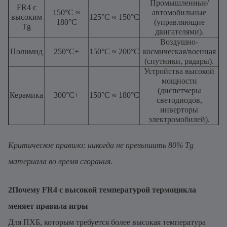
Промышленные/
FR4 с
150°С ≈
автомобильные
высоким
125°С ≈ 150°С
180°С
(управляющие
Tg
двигателями).
Воздушно-
Полимид
250°C+
150°C ≈ 200°C
космическая/военная
(спутники, радары).
Устройства высокой
мощности
(диспетчеры
Керамика
300°C+
150°С ≈ 180°С
светодиодов,
инверторы
электромобилей).
Критическое правило: никогда не превышать 80% Tg
материала во время сгорания.
2Почему FR4 с высокой температурой термоцикла
меняет правила игры
Для ПХБ, которым требуется более высокая температура