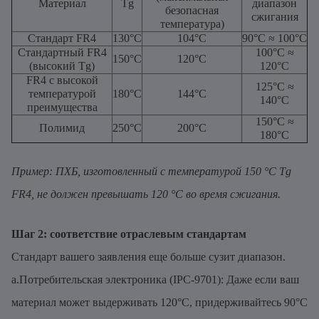
Материал
Tg
диапазон
безопасная
сжигания
температура)
Стандарт FR4
130°С
104°C
90°C ≈ 100°C
Стандартный FR4
100°C ≈
150°С
120°С
(высокий Tg)
120°C
FR4 с высокой
125°С ≈
температурой
180°С
144°C
140°С
преимущества
150°С ≈
Полимид
250°С
200°С
180°С
Пример: ПХБ, изготовленный с температурой 150 °C Tg
FR4, не должен превышать 120 °C во время сжигания.
Шаг 2: соответствие отраслевым стандартам
Стандарт вашего заявления еще больше сузит диапазон.
a.Потребительская электроника (IPC-9701): Даже если ваш
материал может выдерживать 120°C, придерживайтесь 90°C