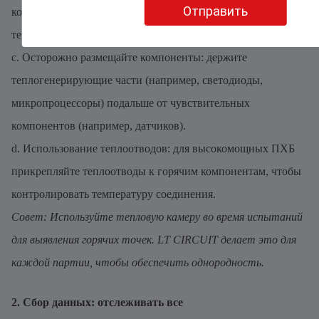
Отправить
компонентами (например, регуляторами напряжения),
тепловые каналы распространяют тепло на другие слои.
c. Осторожно размещайте компоненты: держите
теплогенерирующие части (например, светодиоды,
микропроцессоры) подальше от чувствительных
компонентов (например, датчиков).
d. Использование теплоотводов: для высокомощных ПХБ
прикрепляйте теплоотводы к горячим компонентам, чтобы
контролировать температуру соединения.
Совет: Используйте тепловую камеру во время испытаний
для выявления горячих точек. LT CIRCUIT делает это для
каждой партии, чтобы обеспечить однородность.
2. Сбор данных: отслеживать все