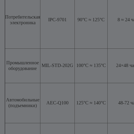
Потребительская
IPC-9701
90°C ≈ 125°C
8 ≈ 24 ч
электроника
Промышленное
MIL-STD-202G
100°C ≈ 135°C
24×48 ч
оборудование
Автомобильные
AEC-Q100
125°С ≈ 140°С
48-72 ч
(подъемники)