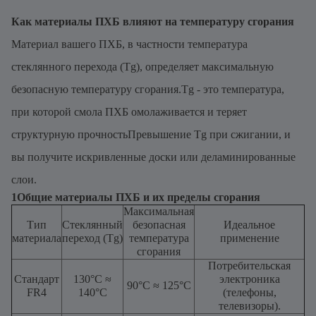
Как материалы ПХБ влияют на температуру сгорания
Материал вашего ПХБ, в частности температура
стеклянного перехода (Tg), определяет максимальную
безопасную температуру сгорания.Tg - это температура,
при которой смола ПХБ омолаживается и теряет
структурную прочностьПревышение Tg при сжигании, и
вы получите искривленные доски или деламинированные
слои.
1Общие материалы ПХБ и их пределы сгорания
Максимальная
Тип
Стеклянный
безопасная
Идеальное
материала
переход (Tg)
температура
применение
сгорания
Потребительская
Стандарт
130°С ≈
электроника
90°C ≈ 125°C
FR4
140°С
(телефоны,
телевизоры).