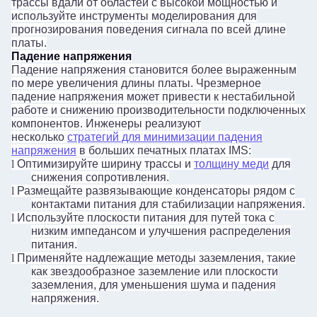
трассы вдали от областей с высокой мощностью и
используйте инструменты моделирования для
прогнозирования поведения сигнала по всей длине
платы.
Падение напряжения
Падение напряжения становится более выраженным
по мере увеличения длины платы. Чрезмерное
падение напряжения может привести к нестабильной
работе и снижению производительности подключенных
компонентов. Инженеры реализуют
несколько
стратегий для минимизации падения
напряжения
в больших печатных платах IMS:
l
Оптимизируйте ширину трассы и
толщину меди
для
снижения сопротивления.
l
Размещайте развязывающие конденсаторы рядом с
контактами питания для стабилизации напряжения.
l
Используйте плоскости питания для путей тока с
низким импедансом и улучшения распределения
питания.
l
Применяйте надлежащие методы заземления, такие
как звездообразное заземление или плоскости
заземления, для уменьшения шума и падения
напряжения.