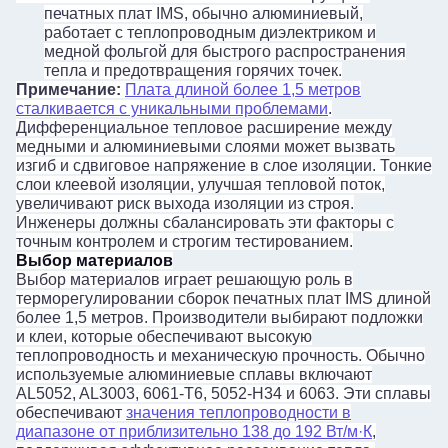
печатных плат IMS, обычно алюминиевый,
работает с теплопроводным диэлектриком и
медной фольгой для быстрого распространения
тепла и предотвращения горячих точек.
Примечание:
Плата длиной более 1,5 метров
сталкивается с уникальными проблемами
.
Дифференциальное тепловое расширение между
медными и алюминиевыми слоями может вызвать
изгиб и сдвиговое напряжение в слое изоляции. Тонкие
слои клеевой изоляции, улучшая тепловой поток,
увеличивают риск выхода изоляции из строя.
Инженеры должны сбалансировать эти факторы с
точным контролем и строгим тестированием.
Выбор материалов
Выбор материалов играет решающую роль в
терморегулировании сборок печатных плат IMS длиной
более 1,5 метров. Производители выбирают подложки
и клеи, которые обеспечивают высокую
теплопроводность и механическую прочность. Обычно
используемые алюминиевые сплавы включают
AL5052, AL3003, 6061-T6, 5052-H34 и 6063. Эти сплавы
обеспечивают
значения теплопроводности в
диапазоне от приблизительно 138 до 192 Вт/м·К
,