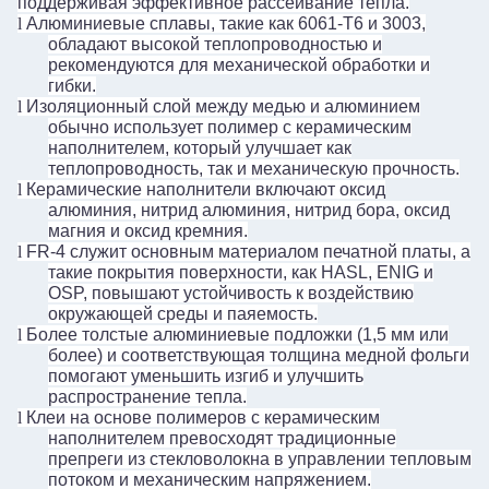
поддерживая эффективное рассеивание тепла.
l
Алюминиевые сплавы, такие как 6061-T6 и 3003,
обладают высокой теплопроводностью и
рекомендуются для механической обработки и
гибки.
l
Изоляционный слой между медью и алюминием
обычно использует полимер с керамическим
наполнителем, который улучшает как
теплопроводность, так и механическую прочность.
l
Керамические наполнители включают оксид
алюминия, нитрид алюминия, нитрид бора, оксид
магния и оксид кремния.
l
FR-4 служит основным материалом печатной платы, а
такие покрытия поверхности, как HASL, ENIG и
OSP, повышают устойчивость к воздействию
окружающей среды и паяемость.
l
Более толстые алюминиевые подложки (1,5 мм или
более) и соответствующая толщина медной фольги
помогают уменьшить изгиб и улучшить
распространение тепла.
l
Клеи на основе полимеров с керамическим
наполнителем превосходят традиционные
препреги из стекловолокна в управлении тепловым
потоком и механическим напряжением.