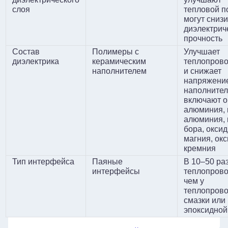
слоя
тепловой по
могут снизи
диэлектрич
прочность
Состав
Полимеры с
Улучшает
диэлектрика
керамическим
теплопрово
наполнителем
и снижает
напряжени
наполните
включают о
алюминия, 
алюминия, 
бора, оксид
магния, ок
кремния
Отправить
Тип интерфейса
Паяные
В 10–50 ра
интерфейсы
теплопрово
чем у
теплопров
смазки или
эпоксидно