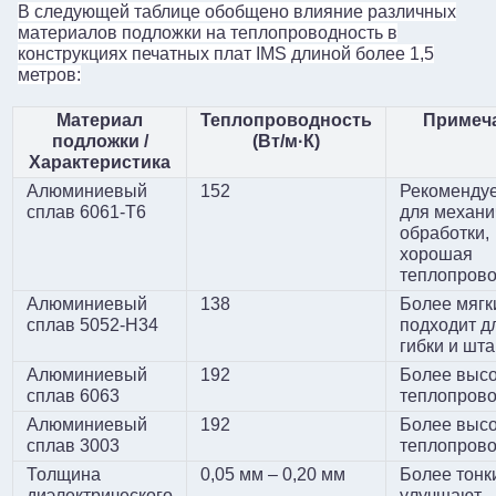
В следующей таблице обобщено влияние различных
материалов подложки на теплопроводность в
конструкциях печатных плат IMS длиной более 1,5
метров:
Материал
Теплопроводность
Примеч
подложки /
(Вт/м·К)
Характеристика
Алюминиевый
152
Рекоменду
сплав 6061-T6
для механи
обработки,
хорошая
теплопрово
Алюминиевый
138
Более мягк
сплав 5052-H34
подходит д
гибки и шт
Алюминиевый
192
Более выс
сплав 6063
теплопрово
Оставьте сообщение
Алюминиевый
192
Более выс
сплав 3003
теплопрово
Мы скоро тебе перезвоним!
Толщина
0,05 мм – 0,20 мм
Более тонк
диэлектрического
улучшают