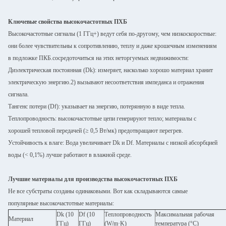
Ключевые свойства высокочастотных ПХБ
Высокочастотные сигналы (1 ГГц+) ведут себя по-другому, чем низкоскоростные:
они более чувствительны к сопротивлению, теплу и даже крошечным изменениям
в подложке ПКБ.сосредоточиться на этих неторгуемых недвижимости:
Диэлектрическая постоянная (Dk): измеряет, насколько хорошо материал хранит
электрическую энергию.2) вызывают несоответствия импеданса и отражения
сигнала.
Тангенс потери (Df): указывает на энергию, потерянную в виде тепла.
Теплопроводность: высокочастотные цепи генерируют тепло; материалы с
хорошей тепловой передачей (≥ 0,5 Вт/мк) предотвращают перегрев.
Устойчивость к влаге: Вода увеличивает Dk и Df. Материалы с низкой абсорбцией
воды (< 0,1%) лучше работают в влажной среде.
Лучшие материалы для производства высокочастотных ПХБ
Не все субстраты созданы одинаковыми. Вот как складываются самые
популярные высокочастотные материалы:
Dk (10
Df (10
Теплопроводность
Максимальная рабочая
Материал
ГГц)
ГГц)
(W/m·K)
температура (°C)