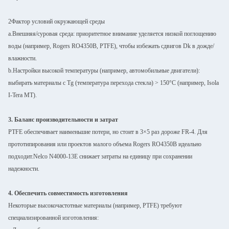
2Фактор условий окружающей среды
a.Внешняя/суровая среда: приоритетное внимание уделяется низкой поглощению
воды (например, Rogers RO4350B, PTFE), чтобы избежать сдвигов Dk в дожде/
влажности.
b.Настройки высокой температуры (например, автомобильные двигатели):
выбирать материалы с Tg (температура перехода стекла) > 150°C (например, Isola
I-Tera MT).
3. Баланс производительности и затрат
PTFE обеспечивает наименьшие потери, но стоит в 3×5 раз дороже FR-4. Для
прототипирования или проектов малого объема Rogers RO4350B идеально
подходит.Nelco N4000-13E снижает затраты на единицу при сохранении
надежности.
4. Обеспечить совместимость изготовления
Некоторые высокочастотные материалы (например, PTFE) требуют
специализированной изготовления: