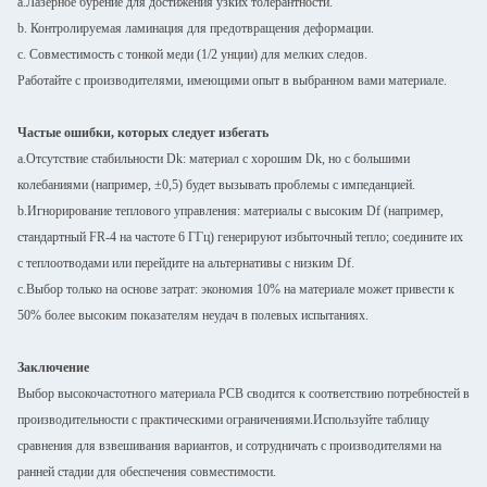
a.Лазерное бурение для достижения узких толерантности.
b. Контролируемая ламинация для предотвращения деформации.
c. Совместимость с тонкой меди (1/2 унции) для мелких следов.
Работайте с производителями, имеющими опыт в выбранном вами материале.
Частые ошибки, которых следует избегать
a.Отсутствие стабильности Dk: материал с хорошим Dk, но с большими
колебаниями (например, ±0,5) будет вызывать проблемы с импеданцией.
b.Игнорирование теплового управления: материалы с высоким Df (например,
стандартный FR-4 на частоте 6 ГГц) генерируют избыточный тепло; соедините их
с теплоотводами или перейдите на альтернативы с низким Df.
c.Выбор только на основе затрат: экономия 10% на материале может привести к
50% более высоким показателям неудач в полевых испытаниях.
Заключение
Выбор высокочастотного материала PCB сводится к соответствию потребностей в
производительности с практическими ограничениями.Используйте таблицу
сравнения для взвешивания вариантов, и сотрудничать с производителями на
ранней стадии для обеспечения совместимости.