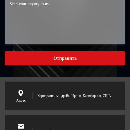
Отправить
Корпоративный драйв, Ирвин, Калифорния, США
Адрес