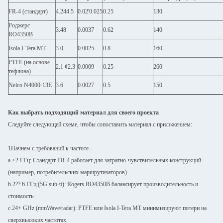
FR-4 (стандарт)
4.244.5
0.02'0.025
0.25
130
Роджерс
3.48
0.0037
0.62
140
RO4350B
Isola I-Tera МТ
3.0
0.0025
0.8
160
PTFE (на основе
2.1 ¢2.3
0.0009
0.25
260
тефлона)
Nelco N4000-13E
3.6
0.0027
0.5
150
Как выбрать подходящий материал для своего проекта
Следуйте следующей схеме, чтобы сопоставить материал с приложением:
1Начнем с требований к частоте.
a.<2 ГГц: Стандарт FR-4 работает для затратно-чувствительных конструкций
(например, потребительских маршрутизаторов).
b.2?? 6 ГГц (5G sub-6): Rogers RO4350B балансирует производительность и
стоимость.
c.24+ GHz (mmWave/radar): PTFE или Isola I-Tera MT минимизируют потери на
сверхвысоких частотах.