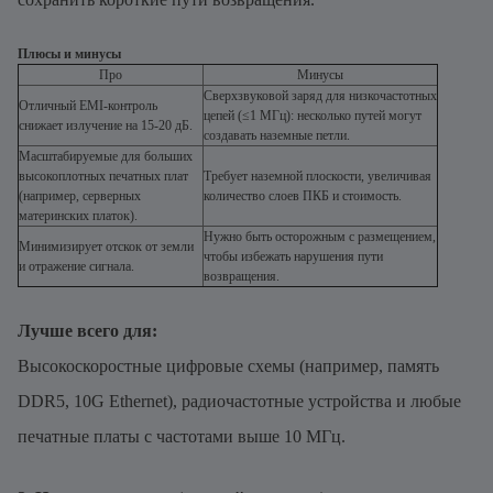
Плюсы и минусы
Про
Минусы
Сверхзвуковой заряд для низкочастотных
Отличный EMI-контроль
цепей (≤1 МГц): несколько путей могут
снижает излучение на 15-20 дБ.
создавать наземные петли.
Масштабируемые для больших
высокоплотных печатных плат
Требует наземной плоскости, увеличивая
(например, серверных
количество слоев ПКБ и стоимость.
материнских платок).
Нужно быть осторожным с размещением,
Минимизирует отскок от земли
чтобы избежать нарушения пути
и отражение сигнала.
возвращения.
Лучше всего для:
Высокоскоростные цифровые схемы (например, память
DDR5, 10G Ethernet), радиочастотные устройства и любые
печатные платы с частотами выше 10 МГц.