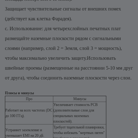
Защищает чувствительные сигналы от внешних помех
(действует как клетка Фарадея).
c. Использование: для четырехслойных печатных плат
размещайте наземные плоскости рядом с сигнальными
слоями (например, слой 2 = Земля, слой 3 = мощность),
чтобы максимально увеличить защиту.Использовать
швейные проемы (размещенные на расстоянии 5-10 мм друг
от друга), чтобы соединить наземные плоскости через слои.
Плюсы и минусы
Про
Минусы
Увеличивает стоимость PCB
Работает на всех частотах (DC
(дополнительные слои для
до 100 ГГц).
специальных наземных
плоскостей).
Требует тщательной планировки,
Устраняет заземление и
чтобы избежать "мертвых пятен"
уменьшает EMI на 20 дБ.