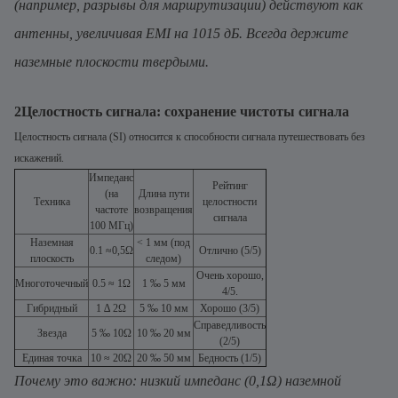
(например, разрывы для маршрутизации) действуют как
антенны, увеличивая EMI на 1015 дБ. Всегда держите
наземные плоскости твердыми.
2Целостность сигнала: сохранение чистоты сигнала
Целостность сигнала (SI) относится к способности сигнала путешествовать без
искажений.
Импеданс
Рейтинг
(на
Длина пути
Техника
целостности
частоте
возвращения
сигнала
100 МГц)
Наземная
< 1 мм (под
0.1 ≈0,5Ω
Отлично (5/5)
плоскость
следом)
Очень хорошо,
Многоточечный
0.5 ≈ 1Ω
1 ‰ 5 мм
4/5.
Гибридный
1 ∆ 2Ω
5 ‰ 10 мм
Хорошо (3/5)
Справедливость
Звезда
5 ‰ 10Ω
10 ‰ 20 мм
(2/5)
Единая точка
10 ≈ 20Ω
20 ‰ 50 мм
Бедность (1/5)
Почему это важно: низкий импеданс (0,1Ω) наземной