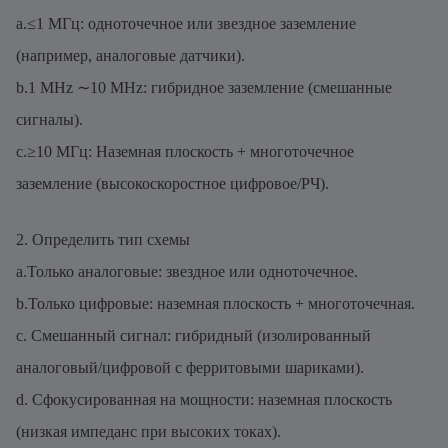
a.≤1 МГц: одноточечное или звездное заземление
(например, аналоговые датчики).
b.1 MHz ∼10 MHz: гибридное заземление (смешанные
сигналы).
c.≥10 МГц: Наземная плоскость + многоточечное
заземление (высокоскоростное цифровое/РЧ).
2. Определить тип схемы
a.Только аналоговые: звездное или одноточечное.
b.Только цифровые: наземная плоскость + многоточечная.
c. Смешанный сигнал: гибридный (изолированный
аналоговый/цифровой с ферритовыми шариками).
d. Сфокусированная на мощности: наземная плоскость
(низкая импеданс при высоких токах).