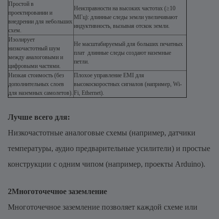
Простой в
Неисправности на высоких частотах (≥10
проектировании и
МГц): длинные следы земли увеличивают
внедрении для небольших
индуктивность, вызывая отскок земли.
схем.
Изолирует
Не масштабируемый для больших печатных
низкочастотный шум
плат  длинные следы создают наземные
между аналоговыми и
петли.
цифровыми частями.
Низкая стоимость (без
Плохое управление EMI для
дополнительных слоев
высокоскоростных сигналов (например, Wi-
для наземных самолетов).
Fi, Ethernet).
Лучше всего для:
Низкочастотные аналоговые схемы (например, датчики
температуры, аудио предварительные усилители) и простые
конструкции с одним чипом (например, проекты Arduino).
2Многоточечное заземление
Многоточечное заземление позволяет каждой схеме или