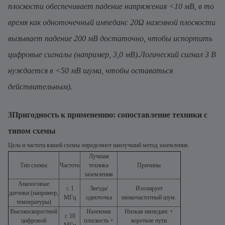
плоскости обеспечивает падение напряжения <10 мВ, в то
время как одноточечный импеданс 20Ω наземной плоскости
вызывает падение 200 мВ достаточно, чтобы испортить
цифровые сигналы (например, 3,0 мВ).Логический сигнал 3 В
нуждается в <50 мВ шума, чтобы оставаться
действительным).
3Пригодность к применению: сопоставление техники с
типом схемы
Цель и частота вашей схемы определяют наилучший метод заземления.
Лучшая
Тип схемы
Частота
техника
Причины
заземления
Аналоговые
≤ 1
Звезда/
Изолирует
датчики (например,
МГц
одноточка
низкочастотный шум.
температуры)
Высокоскоростной
Наземная
Низкая импеданс +
≥ 10
цифровой
плоскость +
короткие пути
МГц