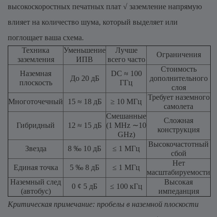
высокоскоростных печатных плат √ заземление напрямую
влияет на количество шума, который выделяет или
поглощает ваша схема.
Техника
Уменьшение
Лучше
Ограничения
заземления
ИПВ
всего часто
Стоимость
Наземная
DC ≈ 100
До 20 дБ
дополнительного
плоскость
ГГц
слоя
Требует наземного
Многоточечный
15 ≈ 18 дБ
≥ 10 МГц
самолета
Смешанные
Сложная
Гибридный
12 ≈ 15 дБ
(1 MHz ∼10
конструкция
GHz)
Высокочастотный
Звезда
8 ‰ 10 дБ
≤ 1 МГц
сбой
Нет
Единая точка
5 ‰ 8 дБ
≤ 1 МГц
масштабируемости
Наземный след
Высокая
0 ¢ 5 дБ
≤ 100 кГц
(автобус)
импеданция
Критическая примечание: пробелы в наземной плоскости