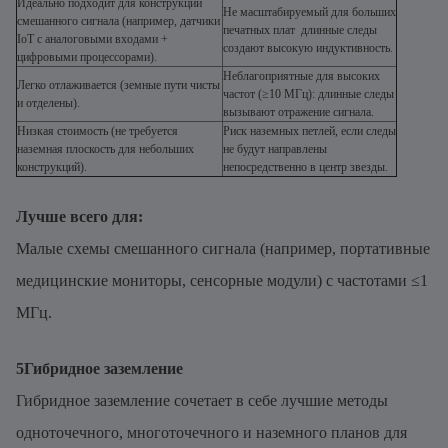
Идеально подходит для конструкций
Не масштабируемый для больших
смешанного сигнала (например, датчики
печатных плат  длинные следы
IoT с аналоговыми входами +
создают высокую индуктивность.
цифровыми процессорами).
Неблагоприятные для высоких
Легко отлаживается (земные пути чисты
частот (≥10 МГц): длинные следы
и отделены).
вызывают отражение сигнала.
Низкая стоимость (не требуется
Риск наземных петлей, если следы
наземная плоскость для небольших
не будут направлены
конструкций).
непосредственно в центр звезды.
Лучше всего для:
Малые схемы смешанного сигнала (например, портативные
медицинские мониторы, сенсорные модули) с частотами ≤1
МГц.
5Гибридное заземление
Гибридное заземление сочетает в себе лучшие методы
одноточечного, многоточечного и наземного планов для