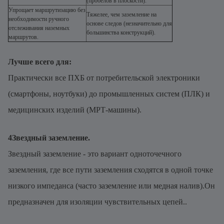
(пробелов в плоскости).
Упрощает маршрутизацию без
Тяжелее, чем заземление на
необходимости ручного
основе следов (незначительно для
отслеживания наземных
большинства конструкций).
маршрутов.
Лучше всего для:
Практически все ПХБ от потребительской электроники
(смартфоны, ноутбуки) до промышленных систем (ПЛК) и
медицинских изделий (МРТ-машины).
4Звездный заземление.
Звездный заземление - это вариант одноточечного
заземления, где все пути заземления сходятся в одной точке
низкого импеданса (часто заземление или медная налив).Он
предназначен для изоляции чувствительных цепей..