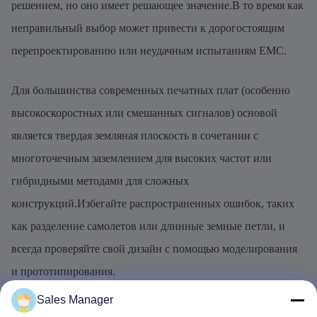
решением, но оно имеет решающее значение.В то время как
неправильный выбор может привести к дорогостоящим
перепроектированию или неудачным испытаниям EMC.
Для большинства современных печатных плат (особенно
высокоскоростных или смешанных сигналов) основой
является твердая земляная плоскость в сочетании с
многоточечным заземлением для высоких частот или
гибридными методами для сложных
конструкций.Избегайте распространенных ошибок, таких
как разделение самолетов или длинные земные петли, и
всегда проверяйте свой дизайн с помощью моделирования
и прототипирования.
Sales Manager
По мере того, как ПКБ растут быстрее (например, 112G