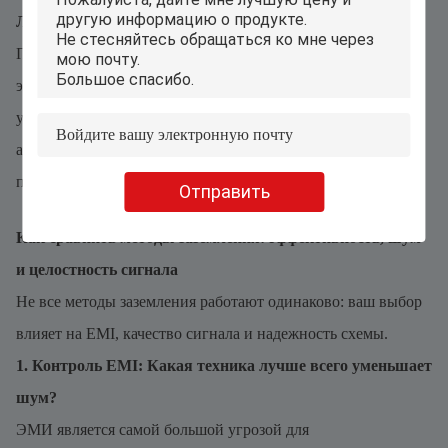
Лучше всего для:
Продвинутые конструкции, такие как аэрокосмическая
электроника, базовые станции 5G и медицинские
устройства (например, ультразвуковые машины с
аналоговыми преобразователями + цифровыми
процессорами).
Отправить
Как сравнить методы заземления: эффективность, шум
и целостность сигнала
Не все методы заземления работают одинаково: ваш выбор
влияет на EMI, качество сигнала и надежность схемы.
1. Контроль EMI: Какая техника лучше всего уменьшает
шум?
ЭМИ является самой большой угрозой для