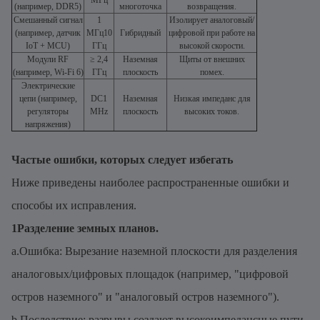
(например, DDR5)
многоточка
возвращения.
Смешанный сигнал
1
Изолирует аналоговый/
(например, датчик
МГц10
Гибридный
цифровой при работе на
IoT + MCU)
ГГц
высокой скорости.
Модули RF
≥ 2,4
Наземная
Щиты от внешних
(например, Wi-Fi 6)
ГГц
плоскость
помех.
Электрические
цепи (например,
DC1
Наземная
Низкая импеданс для
регуляторы
MHz
плоскость
высоких токов.
напряжения)
Частые ошибки, которых следует избегать
Ниже приведены наиболее распространенные ошибки и
способы их исправления.
1Разделение земных планов.
a.Ошибка: Вырезание наземной плоскости для разделения
аналоговых/цифровых площадок (например, "цифровой
остров наземного" и "аналоговый остров наземного").
b.Последствие: разрывы создают высокоимпедансные пути