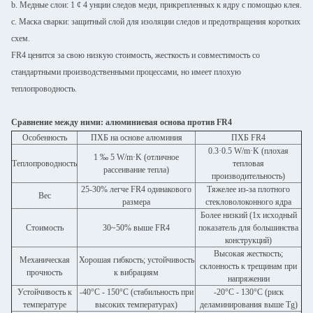
b. Медные слои: 1 ¢ 4 унции следов меди, прикрепленных к ядру с помощью клея.
c. Маска сварки: защитный слой для изоляции следов и предотвращения коротких
схем.
FR4 ценится за свою низкую стоимость, жесткость и совместимость со
стандартными производственными процессами, но имеет плохую
теплопроводность.
Сравнение между ними: алюминиевая основа против FR4
Особенность
ПХБ на основе алюминия
ПХБ FR4
0.3·0.5 W/m·K (плохая
1 ‰ 5 W/m·K (отличное
Теплопроводность
тепловая
рассеивание тепла)
производительность)
25-30% легче FR4 одинакового
Тяжелее из-за плотного
Вес
размера
стекловолоконного ядра
Более низкий (1x исходный
Стоимость
30~50% выше FR4
показатель для большинства
конструкций)
Высокая жесткость;
Механическая
Хорошая гибкость; устойчивость
склонность к трещинам при
прочность
к вибрациям
напряжении
Устойчивость к
-40°C - 150°C (стабильность при
-20°C - 130°C (риск
температуре
высоких температурах)
деламинирования выше Tg)