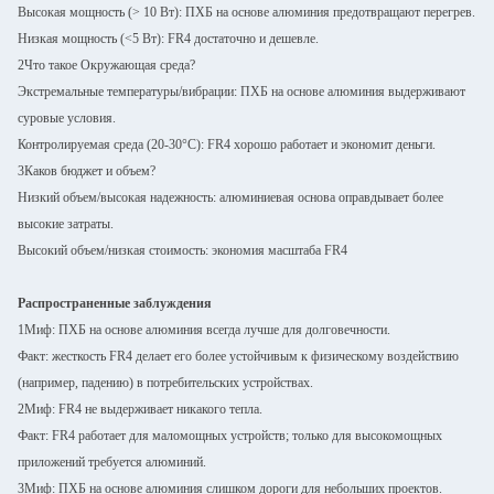
Высокая мощность (> 10 Вт): ПХБ на основе алюминия предотвращают перегрев.
Низкая мощность (<5 Вт): FR4 достаточно и дешевле.
2Что такое Окружающая среда?
Экстремальные температуры/вибрации: ПХБ на основе алюминия выдерживают
суровые условия.
Контролируемая среда (20-30°C): FR4 хорошо работает и экономит деньги.
3Каков бюджет и объем?
Низкий объем/высокая надежность: алюминиевая основа оправдывает более
высокие затраты.
Высокий объем/низкая стоимость: экономия масштаба FR4
Распространенные заблуждения
1Миф: ПХБ на основе алюминия всегда лучше для долговечности.
Факт: жесткость FR4 делает его более устойчивым к физическому воздействию
(например, падению) в потребительских устройствах.
2Миф: FR4 не выдерживает никакого тепла.
Факт: FR4 работает для маломощных устройств; только для высокомощных
приложений требуется алюминий.
3Миф: ПХБ на основе алюминия слишком дороги для небольших проектов.