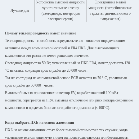
Устройства высокой мощности,
Электроника малой
чувствительные к теплу
мощности (потребительские
Лучшее для
(светодиоды, инверторы
гаджеты, датчики низкого
электроэнергии)
напряжения)
Почему теплопроводность имеет значение
Теплопроводность - способность передавать тепло - является определяющим
отличием между алюминиевой основой и FR4 ПКБ. Для высокомощных
компонентов это различие имеет решающее значение:
Светодиод мощностью 50 Вт, установленный на ПКБ FR4, может достигать 120
°C на стыке, сокращая срок службы до 20 000 часов.
Тот же светодиод на алюминиевой основе PCB остается на 70 ° C, увеличивая
срок службы до 50 000+ часов.
В автомобильных приложениях инвертор EV, вырабатывающий 100 кВт
мощности, перегреется на FR4, вызывая отключение или риск пожара.сохранение
компонентов в пределах безопасного рабочего диапазона (≤100°C).
Когда выбрать ПХБ на основе алюминия
ПХБ на основе алюминия стоят более высокой стоимости в тех случаях, когда
управление теплом напрямую влияет на производительность или безопасность: