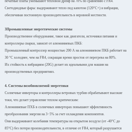
печатные платы уменьшают тепловой дрейф на 70% по сравнению с FR4.
Светодиодные фары: выдерживают тепло под капотом (120°C+) и вибрации,
обеспечивая постоянную производительность в неровной местности.
3Промышленные энергетические системы
Производственное оборудование, такое как двигатели, источники питания и
контроллеры сварки, зависит от алюминиевых ПКБ:
Промышленный контроллер мощностью 200 А на алюминиевом ПКБ работает на
30 °C холоднее, чем на FR4, сокращая время простоя от перегрева на 80%.
Их стойкость к вибрациям (20G) делает их идеальными для машин на
производственных предприятиях.
4. Системы возобновляемой энергетики
Солнечные инверторы и контроллеры ветровых турбин обрабатывают высокие
токи, что делает управление теплом критическим:
Алюминиевые ПХБ в солнечных инверторах повышают эффективность
преобразования энергии на 3−5% за счет охлаждения компонентов.
Они выдерживают колебания температуры на открытом воздухе (от -40°C до
85°C) без потери производительности, в отличие от FR4, который разрушается