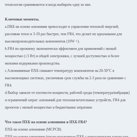
технологии сравниваются и когда выбирать одну из них.
Ключевые моменты.
а.ПКБ на основе алюминия превосходят в управлении тепловой энергией,
рассеивая тепло в 3-10 раз быстрее, чем FR4, что делает их идеальными для
высокопроизводительных компонентов (10W +).
b.FR4 по-прежнему экономически эффективен для применений с низкой
мощностью (≤5 Вт) и общей электроники, с лучшей доступностью и более
низкими издержками производства.
c.Алюминиевые ПХБ снижают температуру компонентов на 20-50°C в
высокомощных системах, увеличивая срок службы на 2-3 раза по сравнению с
FR4.
d.Выбор зависит от плотности мощности, рабочей среды (температура/вибрация)
и ограничений затрат: алюминий для теплонагнетательных устройств, FR4 для
проектов с низкой мощностью и бюджетными затратами.
Что такое ПХБ на основе алюминия и ПХБ FR4?
ПХБ на основе алюминия (MCPCB)
ПХБ на основе алюминия (также называемые ПХБ с металлическим ядром или