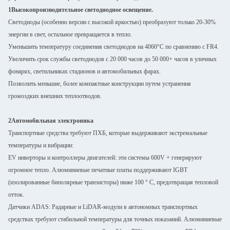
1Высокопроизводительное светодиодное освещение.
Светодиоды (особенно версии с высокой яркостью) преобразуют только 20-30%
энергии в свет, остальное превращается в тепло.
Уменьшить температуру соединения светодиодов на 4060°C по сравнению с FR4.
Увеличить срок службы светодиодов с 20 000 часов до 50 000+ часов в уличных
фонарях, светильниках стадионов и автомобильных фарах.
Позволить меньшие, более компактные конструкции путем устранения
громоздких внешних теплоотводов.
2Автомобильная электроника
Транспортные средства требуют ПХБ, которые выдерживают экстремальные
температуры и вибрации:
EV инверторы и контроллеры двигателей: эти системы 600V + генерируют
огромное тепло. Алюминиевые печатные платы поддерживают IGBT
(изолированные биполярные транзисторы) ниже 100 ° C, предотвращая тепловой
отток.
Датчики ADAS: Радарные и LiDAR-модули в автономных транспортных
средствах требуют стабильной температуры для точных показаний. Алюминиевые