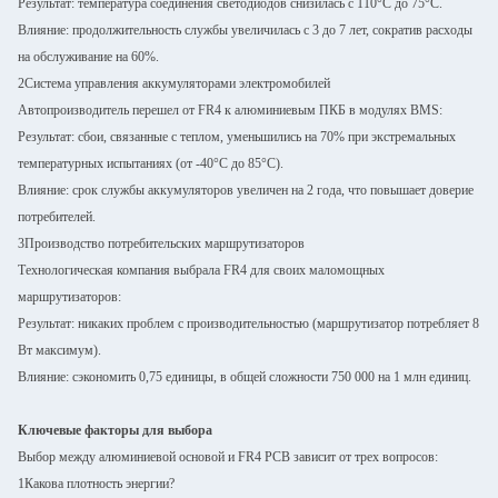
Результат: температура соединения светодиодов снизилась с 110°C до 75°C.
Влияние: продолжительность службы увеличилась с 3 до 7 лет, сократив расходы
на обслуживание на 60%.
2Система управления аккумуляторами электромобилей
Автопроизводитель перешел от FR4 к алюминиевым ПКБ в модулях BMS:
Результат: сбои, связанные с теплом, уменьшились на 70% при экстремальных
температурных испытаниях (от -40°C до 85°C).
Влияние: срок службы аккумуляторов увеличен на 2 года, что повышает доверие
потребителей.
3Производство потребительских маршрутизаторов
Технологическая компания выбрала FR4 для своих маломощных
маршрутизаторов:
Результат: никаких проблем с производительностью (маршрутизатор потребляет 8
Вт максимум).
Влияние: сэкономить 0,75 единицы, в общей сложности 750 000 на 1 млн единиц.
Ключевые факторы для выбора
Выбор между алюминиевой основой и FR4 PCB зависит от трех вопросов:
1Какова плотность энергии?