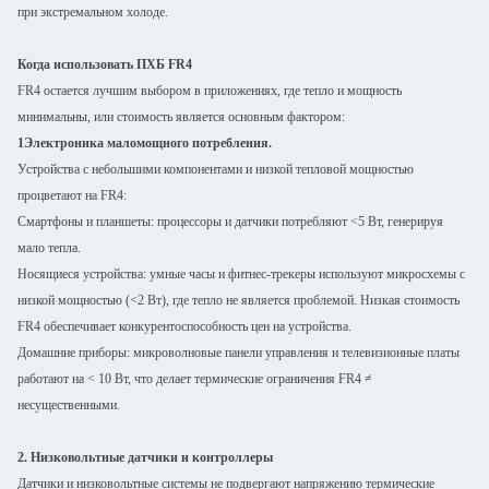
при экстремальном холоде.
Когда использовать ПХБ FR4
FR4 остается лучшим выбором в приложениях, где тепло и мощность
минимальны, или стоимость является основным фактором:
1Электроника маломощного потребления.
Устройства с небольшими компонентами и низкой тепловой мощностью
процветают на FR4:
Смартфоны и планшеты: процессоры и датчики потребляют <5 Вт, генерируя
мало тепла.
Носящиеся устройства: умные часы и фитнес-трекеры используют микросхемы с
низкой мощностью (<2 Вт), где тепло не является проблемой. Низкая стоимость
FR4 обеспечивает конкурентоспособность цен на устройства.
Домашние приборы: микроволновые панели управления и телевизионные платы
работают на < 10 Вт, что делает термические ограничения FR4 ≠
несущественными.
2. Низковольтные датчики и контроллеры
Датчики и низковольтные системы не подвергают напряжению термические