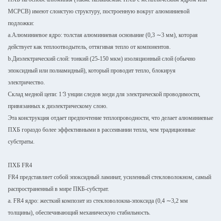
MCPCB) имеют слоистую структуру, построенную вокруг алюминиевой
подложки:
а.Алюминиевое ядро: толстая алюминиевая основание (0,3 ∼3 мм), которая
действует как теплоотводытель, оттягивая тепло от компонентов.
b.Диэлектрический слой: тонкий (25-150 мкм) изоляционный слой (обычно
эпоксидный или полиамидный), который проводит тепло, блокируя
электричество.
Склад медной цепи: 1 ̊3 унции следов меди для электрической проводимости,
привязанных к диэлектрическому слою.
Эта конструкция отдает предпочтение теплопроводности, что делает алюминиевые
ПХБ гораздо более эффективными в рассеивании тепла, чем традиционные
субстраты.
ПХБ FR4
FR4 представляет собой эпоксидный ламинат, усиленный стекловолокном, самый
распространенный в мире ПКБ-субстрат.
a. FR4 ядро: жесткий композит из стекловолокна-эпоксида (0,4 ∼3,2 мм
толщины), обеспечивающий механическую стабильность.