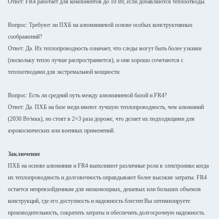
Ответ: FR4 работает для компонентов до 10 Вт, если добавляются теплоотводы.
Вопрос: Требуют ли ПХБ на алюминиевой основе особых конструктивных
соображений?
Ответ: Да. Их теплопроводность означает, что следы могут быть более узкими
(поскольку тепло лучше распространяется), и они хорошо сочетаются с
теплоотводами для экстремальной мощности.
Вопрос: Есть ли средний путь между алюминиевой базой и FR4?
Ответ: Да. ПХБ на базе меди имеют лучшую теплопроводность, чем алюминий
(2030 Вт/мкк), но стоят в 2×3 раза дороже, что делает их подходящими для
аэрокосмических или военных применений.
Заключение
ПХБ на основе алюминия и FR4 выполняют различные роли в электронике.когда
их теплопроводность и долговечность оправдывают более высокие затраты. FR4
остается непревзойденным для низкомощных, дешевых или больших объемов
конструкций, где его доступность и надежность блестит.Вы оптимизируете
производительность, сократить затраты и обеспечить долгосрочную надежность.