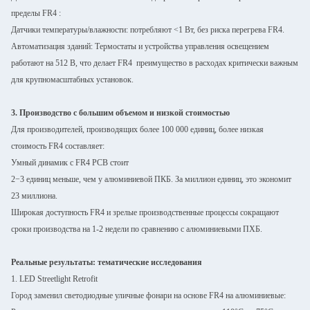
пределы FR4 :
Датчики температуры/влажности: потребляют <1 Вт, без риска перегрева FR4.
Автоматизация зданий: Термостаты и устройства управления освещением
работают на 512 В, что делает FR4  преимущество в расходах критически важным
для крупномасштабных установок.
3. Производство с большим объемом и низкой стоимостью
Для производителей, производящих более 100 000 единиц, более низкая
стоимость FR4 составляет:
Умный динамик с FR4 PCB стоит
2−3 единиц меньше, чем у алюминиевой ПКБ. За миллион единиц, это экономит
23 миллиона.
Широкая доступность FR4 и зрелые производственные процессы сокращают
сроки производства на 1-2 недели по сравнению с алюминиевыми ПХБ.
Реальные результаты: тематические исследования
1. LED Streetlight Retrofit
Город заменил светодиодные уличные фонари на основе FR4 на алюминиевые: