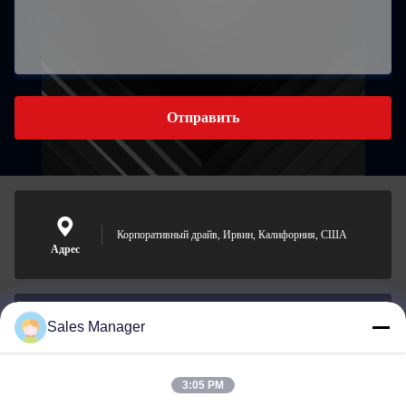
Отправить
Корпоративный драйв, Ирвин, Калифорния, США
Адрес
Sales Manager
sales@ltcircuit.com
Электронная
почта
3:05 PM